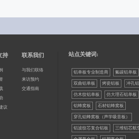
站点关键词:
支持
联系我们
例
与我们联络
铝单板专业制造商
氟碳铝单板
誉
来访预约
双曲铝单板
烤瓷铝板
冲孔
载
交通指南
仿木纹铝单板
仿大理石铝单板
助
铝蜂窝板
石材铝蜂窝板
建议
穿孔铝蜂窝板（声学吸音板）
铝波纹芯复合铝板
三维铝芯航