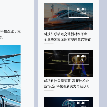
01-04
01-04
2024
2024
的科技企业，凭
技引领轨道交通新材料革命：
科技引领轨道交通新材料革命：
科技引领
‌。
属蜂窝板应用实现跨越式突破
金属蜂窝板应用实现跨越式突破
金属蜂窝
01-04
01-04
2021
2021
功科技公司荣获“高新技术企
成功科技公司荣获“高新技术企
成功科技
”认定 科技创新实力再获认可
业”认定 科技创新实力再获认可
业”认定
01-01
01-01
2018
2018