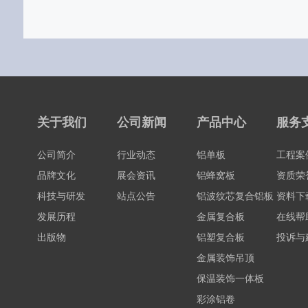
关于我们
公司新闻
产品中心
服务
公司简介
行业动态
铝单板
工程案
品牌文化
展会资讯
铝蜂窝板
资质荣
科技与研发
站点公告
铝波纹芯复合铝板
资料下
发展历程
金属复合板
在线帮
出版物
铝塑复合板
投诉与
金属装饰吊顶
保温装饰一体板
彩涂铝卷