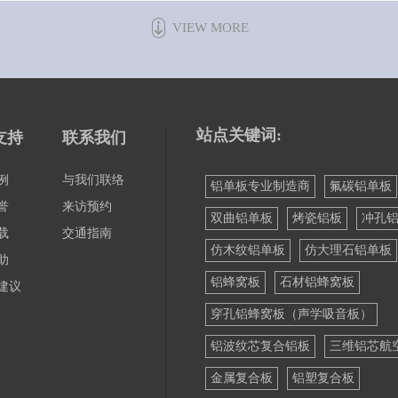
VIEW MORE
站点关键词:
支持
联系我们
例
与我们联络
铝单板专业制造商
氟碳铝单板
誉
来访预约
双曲铝单板
烤瓷铝板
冲孔
载
交通指南
仿木纹铝单板
仿大理石铝单板
助
铝蜂窝板
石材铝蜂窝板
建议
穿孔铝蜂窝板（声学吸音板）
铝波纹芯复合铝板
三维铝芯航
金属复合板
铝塑复合板