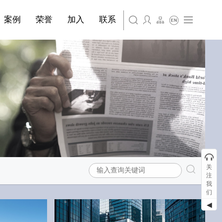
简体中文
·装饰材料
案例
荣誉
加入
联系
English
关
注
我
们
◀