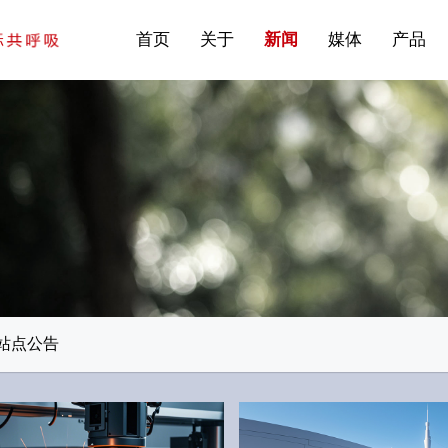
站点公告
商标证书
常见问题FAQ
·建筑遮阳系统
首页
关于
新闻
媒体
产品
站点公告