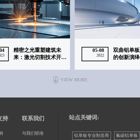
精密之光重塑建筑未
双曲铝单板
04
05-08
023
2022
来：激光切割技术开启
的创新演绎
金属建材定制化与绿色
智造新纪元 ——成功
科技
VIEW MORE
站点关键词:
支持
联系我们
例
与我们联络
铝单板专业制造商
氟碳铝单板