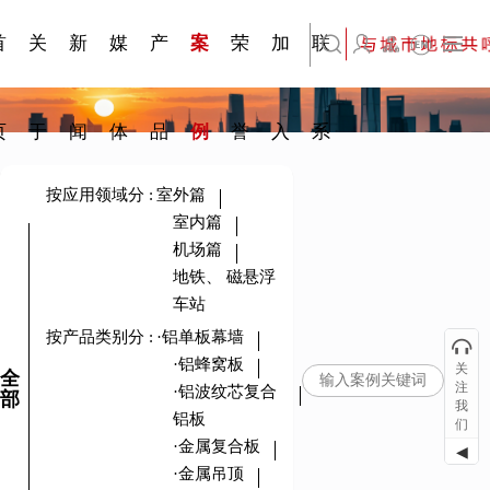
刊物专
金属隔
·建筑遮
·装饰材
简体中文
科研与创新
展会资讯
检测报告
在线申请
交通指南
站点公告
商标证书
常见问题FAQ
题一
断
阳系统
料
首
关
新
媒
产
案
荣
加
联
English
页
于
闻
体
品
例
誉
入
系
按应用领域分
:
室外篇
室内篇
机场篇
地铁、 磁悬浮
车站
按产品类别分
:
·铝单板幕墙
·铝蜂窝板
关
全
注
·铝波纹芯复合
部
我
铝板
们
·金属复合板
◀
·金属吊顶