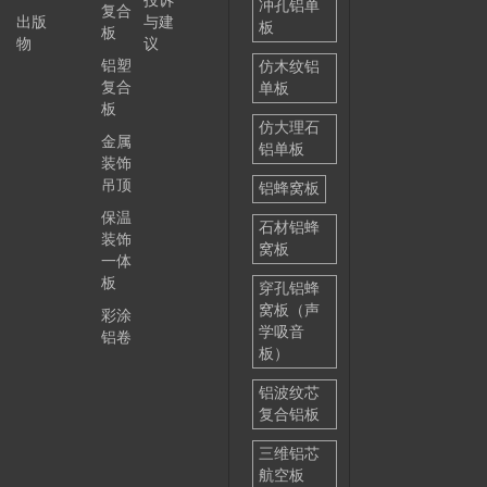
投诉
冲孔铝单
复合
出版
与建
板
板
物
议
铝塑
仿木纹铝
复合
单板
板
仿大理石
金属
铝单板
装饰
吊顶
铝蜂窝板
保温
石材铝蜂
装饰
窝板
一体
板
穿孔铝蜂
窝板（声
彩涂
学吸音
铝卷
板）
铝波纹芯
复合铝板
三维铝芯
航空板