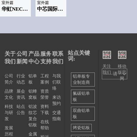
室外篇
室外篇
华虹NEC半导体制造公司
中芯国际半导体集成电路有限公司(SMIC)
站点关键
关于
公司
产品
服务
联系
词:
我们
新闻
中心
支持
我们
关注
移动
我们
版官
——请
公司
行业
铝单
工程
与我
铝单板专
网
简介
动态
板
案例
们联
业制造商
选择
络
品牌
展会
铝蜂
资质
——
氟碳铝单
文化
资讯
窝板
荣誉
来访
板
预约
科技
站点
铝波
资料
双曲铝单
与研
公告
纹芯
下载
交通
板
发
复合
指南
在线
铝板
烤瓷铝板
发展
帮助
历程
金属