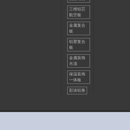
三维铝芯
航空板
金属复合
板
铝塑复合
板
金属装饰
吊顶
保温装饰
一体板
彩涂铝卷
网站地图
免责条款
法律声明
联系我们
Copyright © 2004-2025 成功科技（嘉兴）有限公司 DAIICHI