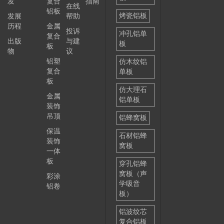
发
复合
指南
在线
铝板
烤瓷铝板
发展
帮助
历程
金属
投诉
冲孔铝单
复合
出版
与建
板
板
物
议
铝塑
仿木纹铝
复合
单板
板
仿大理石
金属
铝单板
装饰
吊顶
铝蜂窝板
保温
石材铝蜂
装饰
窝板
一体
板
穿孔铝蜂
窝板（声
彩涂
学吸音
铝卷
板）
铝波纹芯
复合铝板