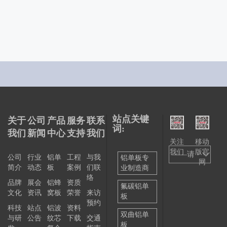
站点关键
关于
公司
产品
服务
联系
词:
我们
新闻
中心
支持
我们
关注
移动
我们
版官
——请
公司
行业
铝单
工程
与我
铝单板专
网
简介
动态
板
案例
们联
业制造商
选择
络
品牌
展会
铝蜂
资质
——
氟碳铝单
文化
资讯
窝板
荣誉
来访
板
预约
科技
站点
铝波
资料
双曲铝单
与研
公告
纹芯
下载
交通
板