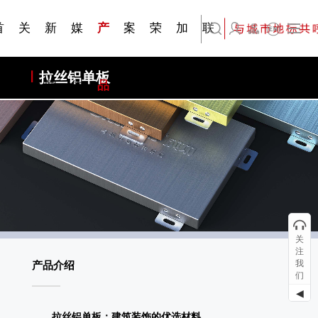
刊物专
金属隔
·建筑遮
·装饰材
简体中文
科研与创新
展会资讯
检测报告
在线申请
交通指南
站点公告
商标证书
常见问题FAQ
题一
断
阳系统
料
首
关
新
媒
产
案
荣
加
联
English
拉丝铝单板
页
于
闻
体
品
例
誉
入
系
关
注
我
产品介绍
们
◀
拉丝铝单板：建筑装饰的优选材料