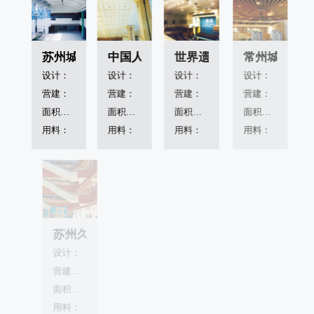
苏州城市规划馆
中国人民银行江苏分行
世界遗产大会
常州城市规划
设计：
设计：
设计：
设计：
营建：
营建：
营建：
营建：
面积：7800m²
面积：2800m²
面积：4100m²
面积：1500m²
用料：
用料：
用料：
用料：
苏州久光百货商场
汤臣一品
武汉体育中心
北京首都国
设计：
设计：
设计：
设计：
营建：上方建筑工程公司
营建：
营建：
营建：
面积：20000m²
面积：9300m²
面积：30000m²
面积：6700m²
用料：
用料：
用料：
用料：