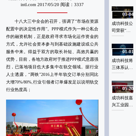
料革命：金
料革命：金
intl.com 2017/05/20 阅读：3337
属蜂窝板应
属蜂窝板应
01-04
01-04
用实现跨越
用实现跨越
2021
2021
式突破
式突破
十八大三中全会的召开，强调了“市场在资源
成功科技公
成功科技公
配置中的决定性作用”。PPP模式作为一种公私合
司荣获“高
司荣获“高
作的融资机制，正是政府寻求市场化运作资金的
新技术企
新技术企
方式，允许社会资本参与到基础设施建设或公共
业”认定 科
业”认定 科
01-01
01-01
技创新实力
技创新实力
服务中来。得益于双方的取长补短、高效共赢的
2018
2018
再获认可
再获认可
优势，目前，各地方政府对于推进PPP模式意愿强
成功科技将
成功科技将
烈，已落地项目也大多集中在轨交领域。据行业
三体系认证
三体系认证
人士透露，“两铁”2016上半年轨交订单分别同比
的认识与落
的认识与落
地务实举措
地务实举措
大增70%/80%,行业引领者订单爆发足以说明轨交
05-20
05-20
推向行业新
推向行业新
行业热度高；
2017
2017
高度
高度
成功科技嘉
成功科技嘉
兴工业园盛
兴工业园盛
大开工奠基
大开工奠基
典礼
典礼