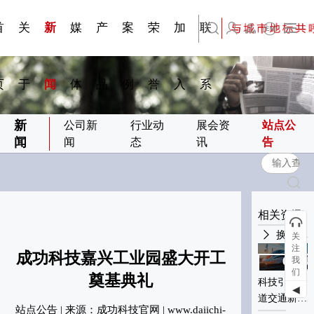
刊物专
金属隔
·建筑遮
·装饰材
简体中文
科研与创新
展会资讯
检测报告
在线申请
交通指南
站点公告
商标证书
常见问题FAQ
题一
断
阳系统
料
首
关
新
媒
产
案
荣
加
联
English
页
于
闻
体
品
例
誉
入
系
新
公司新
行业动
展会资
站点公
闻
闻
态
讯
告
相关资讯
换一批
关
注
成功科技嘉兴工业园盛大开工
我
01-04
01-04
们
2024
2024
奠基典礼
科技引领轨
科技引领轨
◀
道交通新材
道交通新材
站点公告 | 来源：成功科技官网 | www.daiichi-