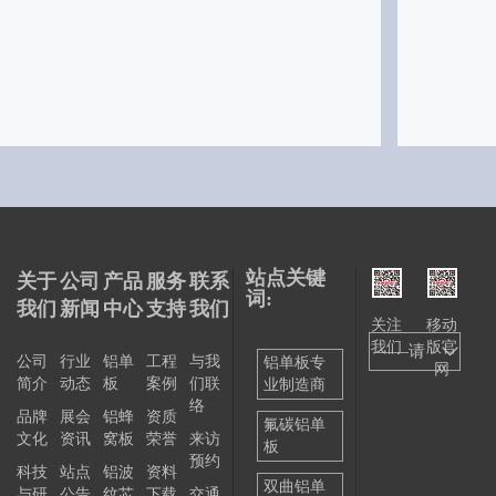
站点关键
关于
公司
产品
服务
联系
词:
我们
新闻
中心
支持
我们
关注
移动
我们
版官
——请
公司
行业
铝单
工程
与我
铝单板专
网
简介
动态
板
案例
们联
业制造商
选择
络
品牌
展会
铝蜂
资质
——
氟碳铝单
文化
资讯
窝板
荣誉
来访
板
预约
科技
站点
铝波
资料
双曲铝单
与研
公告
纹芯
下载
交通