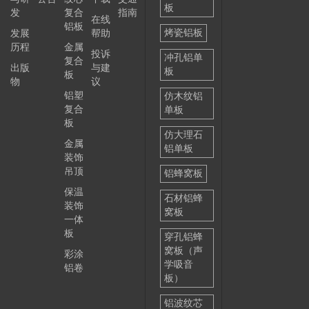
板
发
复合
指南
在线
铝板
烤瓷铝板
发展
帮助
历程
金属
投诉
冲孔铝单
复合
出版
与建
板
板
物
议
铝塑
仿木纹铝
复合
单板
板
仿大理石
金属
铝单板
装饰
吊顶
铝蜂窝板
保温
石材铝蜂
装饰
窝板
一体
板
穿孔铝蜂
窝板（声
彩涂
学吸音
铝卷
板）
铝波纹芯