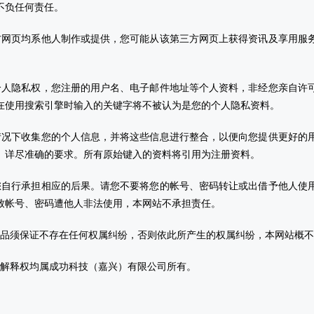
不负任何责任。
方网页均系他人制作或提供，您可能从该第三方网页上获得资讯及享用服
个人隐私权，您注册的用户名、电子邮件地址等个人资料，非经您亲自许
在使用搜索引擎时输入的关键字将不被认为是您的个人隐私资料。
情况下收集您的个人信息，并将这些信息进行整合，以便向您提供更好的
、详尽准确的要求。所有原始键入的资料将引用为注册资料。
您自行承担相应的后果。请您不要将您的帐号、密码转让或出借予他人使
致帐号、密码遭他人非法使用，本网站不承担责任。
作品须保证不存在任何权属纠纷，否则依此所产生的权属纠纷，本网站概
终解释权均属成功科技（嘉兴）有限公司所有。