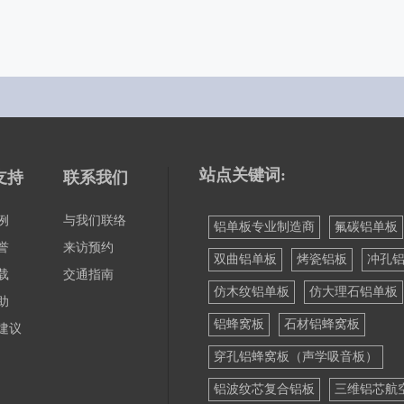
站点关键词:
支持
联系我们
例
与我们联络
铝单板专业制造商
氟碳铝单板
誉
来访预约
双曲铝单板
烤瓷铝板
冲孔
载
交通指南
仿木纹铝单板
仿大理石铝单板
助
铝蜂窝板
石材铝蜂窝板
建议
穿孔铝蜂窝板（声学吸音板）
铝波纹芯复合铝板
三维铝芯航