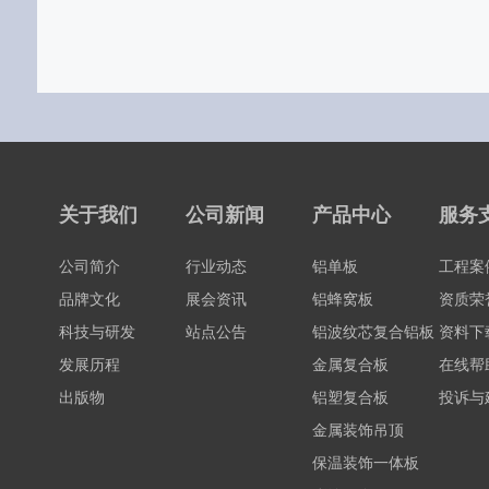
关于我们
公司新闻
产品中心
服务
公司简介
行业动态
铝单板
工程案
品牌文化
展会资讯
铝蜂窝板
资质荣
科技与研发
站点公告
铝波纹芯复合铝板
资料下
发展历程
金属复合板
在线帮
出版物
铝塑复合板
投诉与
金属装饰吊顶
保温装饰一体板