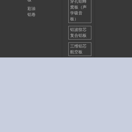
穿孔铝蜂
窝板（声
彩涂
学吸音
铝卷
板）
铝波纹芯
复合铝板
三维铝芯
航空板
金属复合
板
铝塑复合
板
金属装饰
吊顶
保温装饰
一体板
彩涂铝卷