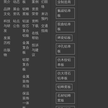
简介
动态
板
案例
们联
业制造商
选择
络
品牌
展会
铝蜂
资质
——
氟碳铝单
文化
资讯
窝板
荣誉
来访
板
预约
科技
站点
铝波
资料
双曲铝单
与研
公告
纹芯
下载
交通
板
发
复合
指南
在线
铝板
烤瓷铝板
发展
帮助
历程
金属
投诉
冲孔铝单
复合
出版
与建
板
板
物
议
铝塑
仿木纹铝
复合
单板
板
仿大理石
金属
铝单板
装饰
吊顶
铝蜂窝板
保温
石材铝蜂
装饰
窝板
一体
板