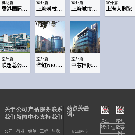
机场篇
室外篇
室外篇
室外篇
香港国际机场(Sky plaza)
上海科技馆--APEC主会场
上海城市规划展示馆
上海大剧院
室外篇
室外篇
室外篇
联想总公司(lenovo)
华虹NEC半导体制造公司
中芯国际半导体集成电路有限公司(SMIC)
站点关键
关于
公司
产品
服务
联系
词:
我们
新闻
中心
支持
我们
关注
移动
我们
版官
——请
公司
行业
铝单
工程
与我
铝单板专
网