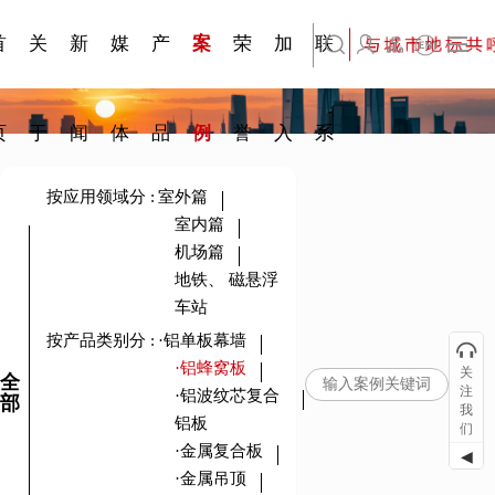
刊物专
金属隔
·建筑遮
·装饰材
简体中文
科研与创新
展会资讯
检测报告
在线申请
交通指南
站点公告
商标证书
常见问题FAQ
题一
断
阳系统
料
首
关
新
媒
产
案
荣
加
联
English
页
于
闻
体
品
例
誉
入
系
按应用领域分
:
室外篇
室内篇
机场篇
地铁、 磁悬浮
车站
按产品类别分
:
·铝单板幕墙
·铝蜂窝板
关
全
注
·铝波纹芯复合
部
我
铝板
们
·金属复合板
◀
·金属吊顶