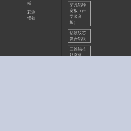
板
穿孔铝蜂
窝板（声
彩涂
学吸音
铝卷
板）
铝波纹芯
复合铝板
三维铝芯
航空板
金属复合
板
铝塑复合
板
金属装饰
吊顶
保温装饰
一体板