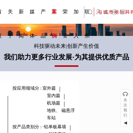
刊物专
金属隔
·建筑遮
·装饰材
简体中文
科研与创新
展会资讯
检测报告
在线申请
交通指南
站点公告
商标证书
常见问题FAQ
题一
断
阳系统
料
首
关
新
媒
产
案
荣
加
联
English
页
于
闻
体
品
例
誉
入
系
科技驱动未来|创新产生价值
我们助力更多行业发展·为其提供优质产品
按应用领域分
:
室外篇
室内篇
关
机场篇
注
地铁、 磁悬浮
我
们
车站
◀
按产品类别分
:
·铝单板幕墙