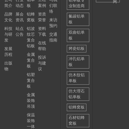
铝单板专
网
简介
动态
板
案例
们联
业制造商
选择
络
品牌
展会
铝蜂
资质
——
氟碳铝单
文化
资讯
窝板
荣誉
来访
板
预约
科技
站点
铝波
资料
双曲铝单
与研
公告
纹芯
下载
交通
板
发
复合
指南
在线
铝板
烤瓷铝板
发展
帮助
历程
金属
投诉
冲孔铝单
复合
出版
与建
板
板
物
议
铝塑
仿木纹铝
复合
单板
板
仿大理石
金属
铝单板
装饰
吊顶
铝蜂窝板
保温
石材铝蜂
装饰
窝板
一体