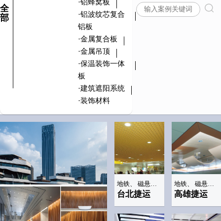
·铝蜂窝板
全
·铝波纹芯复合
部
铝板
·金属复合板
·金属吊顶
·保温装饰一体
板
·建筑遮阳系统
·装饰材料
地铁、 磁悬浮车站
地铁、 磁悬浮车站
台北捷运
高雄捷运