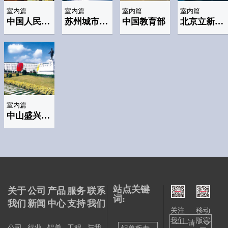
室内篇
室内篇
室内篇
室内篇
中国人民银行江苏分行
苏州城市规划馆
中国教育部
北京立新学校
室内篇
中山盛兴幕墙装饰工程公司
站点关键
关于
公司
产品
服务
联系
词:
我们
新闻
中心
支持
我们
关注
移动
我们
版官
——请
公司
行业
铝单
工程
与我