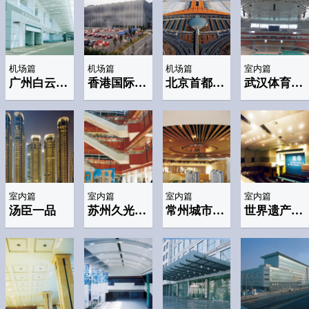
机场篇
机场篇
机场篇
室内篇
广州白云国际机场
香港国际机场(Sky plaza)
北京首都国际机场
武汉体育中心
室内篇
室内篇
室内篇
室内篇
汤臣一品
苏州久光百货商场
常州城市规划馆
世界遗产大会