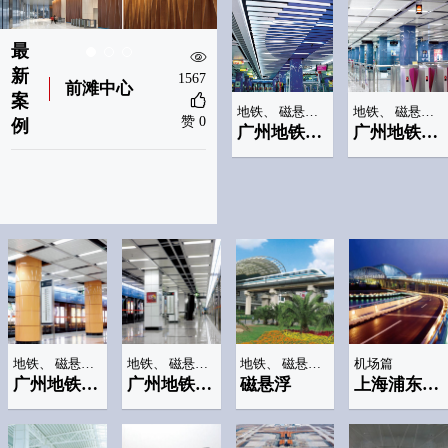
最
最
新
新
1567
1655
前滩中心
香港铁路(香港站)
案
案
地铁、 磁悬浮车站
地铁、 磁悬浮车站
赞 0
赞 0
例
例
广州地铁(四号线)
广州地铁(三号线)
地铁、 磁悬浮车站
地铁、 磁悬浮车站
地铁、 磁悬浮车站
机场篇
广州地铁(二号线)
广州地铁(一号线)
磁悬浮
上海浦东机场站