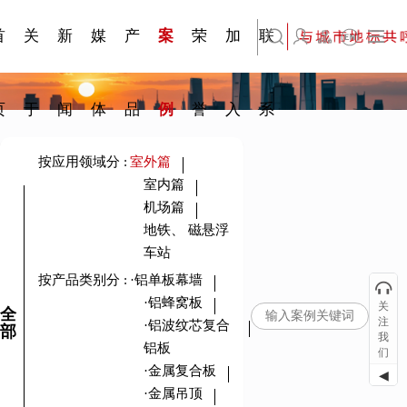
刊物专
金属隔
·建筑遮
·装饰材
简体中文
科研与创新
展会资讯
检测报告
在线申请
交通指南
站点公告
商标证书
常见问题FAQ
题一
断
阳系统
料
首
关
新
媒
产
案
荣
加
联
English
页
于
闻
体
品
例
誉
入
系
按应用领域分
:
室外篇
室内篇
机场篇
地铁、 磁悬浮
车站
按产品类别分
:
·铝单板幕墙
·铝蜂窝板
关
全
注
·铝波纹芯复合
部
我
铝板
们
·金属复合板
◀
·金属吊顶