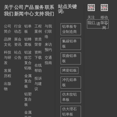
站点关键
关于
公司
产品
服务
联系
词:
我们
新闻
中心
支持
我们
关注
移动
我们
版官
——请
公司
行业
铝单
工程
与我
铝单板专
网
简介
动态
板
案例
们联
业制造商
选择
络
品牌
展会
铝蜂
资质
——
氟碳铝单
文化
资讯
窝板
荣誉
来访
板
预约
科技
站点
铝波
资料
双曲铝单
与研
公告
纹芯
下载
交通
板
发
复合
指南
在线
铝板
烤瓷铝板
发展
帮助
历程
金属
投诉
冲孔铝单
复合
出版
与建
板
板
物
议
铝塑
仿木纹铝
复合
单板
板
仿大理石
金属
铝单板