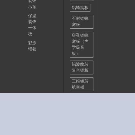
装饰
吊顶
铝蜂窝板
保温
石材铝蜂
装饰
窝板
一体
板
穿孔铝蜂
窝板（声
彩涂
学吸音
铝卷
板）
铝波纹芯
复合铝板
三维铝芯
航空板
金属复合
板
铝塑复合
板
金属装饰