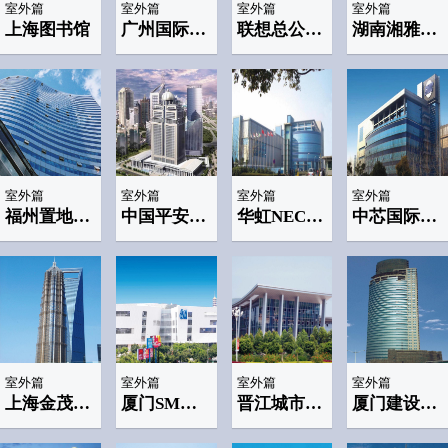
室外篇
室外篇
室外篇
室外篇
上海图书馆
广州国际会展中心
联想总公司(lenovo)
湖南湘雅医院
室外篇
室外篇
室外篇
室外篇
福州置地广场
中国平安金融中心(上海)
华虹NEC半导体制造公司
中芯国际半导体集成电路有限公司(SMIC)
室外篇
室外篇
室外篇
室外篇
上海金茂大厦
厦门SM商场
晋江城市规划房产交易厅
厦门建设银行