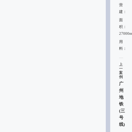
营
建：
面
积：
27000m
用
料：
上
一
案
例
广
州
地
铁
(三
号
线)