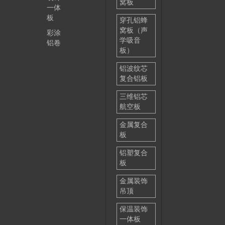
窝板
一体
板
穿孔铝蜂
窝板（声
彩涂
学吸音
铝卷
板）
铝波纹芯
复合铝板
三维铝芯
航空板
金属复合
板
铝塑复合
板
金属装饰
吊顶
保温装饰
一体板