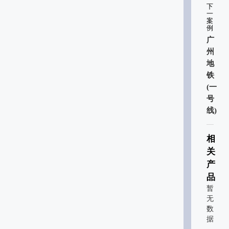
下
一
案
例
广
州
地
铁
(一
号
线)
相
关
产
品
暂
无
数
据