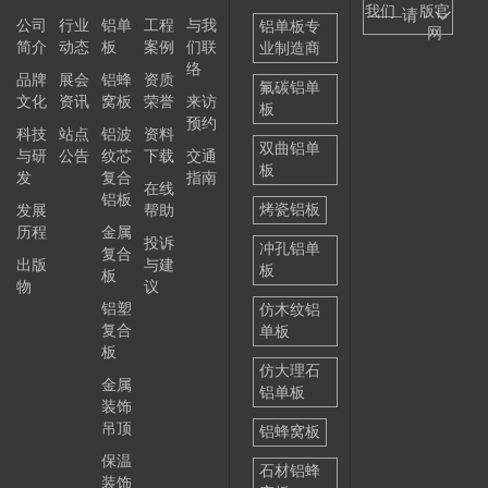
我们
版官
——请
公司
行业
铝单
工程
与我
铝单板专
网
简介
动态
板
案例
们联
业制造商
选择
络
品牌
展会
铝蜂
资质
——
氟碳铝单
文化
资讯
窝板
荣誉
来访
板
预约
科技
站点
铝波
资料
双曲铝单
与研
公告
纹芯
下载
交通
板
发
复合
指南
在线
铝板
烤瓷铝板
发展
帮助
历程
金属
投诉
冲孔铝单
复合
出版
与建
板
板
物
议
铝塑
仿木纹铝
复合
单板
板
仿大理石
金属
铝单板
装饰
吊顶
铝蜂窝板
保温
石材铝蜂
装饰