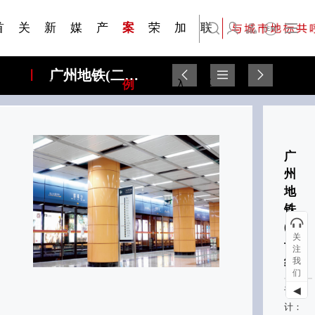
刊物专
金属隔
·建筑遮
·装饰材
简体中文
科研与创新
展会资讯
检测报告
在线申请
交通指南
站点公告
商标证书
常见问题FAQ
题一
断
阳系统
料
首
关
新
媒
产
案
荣
加
联
English
广州地铁(二号线)
页
于
闻
体
品
例
誉
入
系
广
州
地
铁
(二
关
号
注
线)
我
们
◀
设
计：