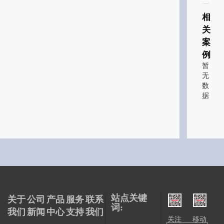
相
关
案
例
暂
无
数
据
站点关键
关于
公司
产品
服务
联系
词:
我们
新闻
中心
支持
我们
关注
移动