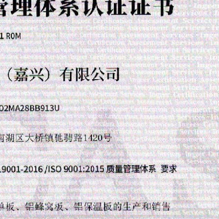
成
落
成
基