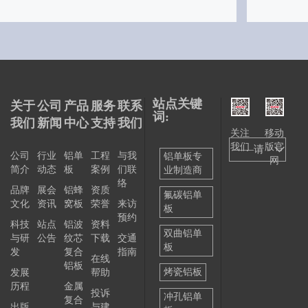
站点关键
关于
公司
产品
服务
联系
词:
我们
新闻
中心
支持
我们
关注
移动
我们
版官
——请
公司
行业
铝单
工程
与我
铝单板专
网
简介
动态
板
案例
们联
业制造商
选择
络
品牌
展会
铝蜂
资质
——
氟碳铝单
文化
资讯
窝板
荣誉
来访
板
预约
科技
站点
铝波
资料
双曲铝单
与研
公告
纹芯
下载
交通
板
发
复合
指南
在线
铝板
烤瓷铝板
发展
帮助
历程
金属
投诉
冲孔铝单
复合
出版
与建