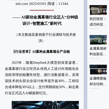
属幕墙行业
属幕墙行业
intl.com 2025/03/01 阅读：11344
智能化革命
智能化革命
07-04
07-04
2024
2024
‌—— AI驱动金属幕墙行业迈入“分钟级
热烈祝贺：
热烈祝贺：
设计+智慧施工”新时代‌
成功科技荣
成功科技荣
获“浙江省
获“浙江省
‌（
本文数据及案例基于行业调研与技术推
专精特新中
专精特新中
演
）
02-04
02-04
小企业”称
小企业”称
2025
2025
号‌
号‌
号
金属幕墙材
金属幕墙材
【行业变革】AI重构金属幕墙全产业链‌
料创新应
料创新应
用：从智能
用：从智能
2025年，随着DeepSeek大模型的深度渗透，
设计到绿色
设计到绿色
金属幕墙行业正经历从传统人工设计向智能化全
01-04
01-04
低碳‌
低碳‌
流程管理的颠覆性转型。据行业数据显示，采用
2021
2021
金属蜂窝板
金属蜂窝板
该技术的头部企业设计效率提升超40%，工程综
材在结构力
材在结构力
合成本降低30%以上，交付周期缩短50%，标志着
学上的先天
学上的先天
行业正式迈入AI赋能新纪元‌。
优势
优势