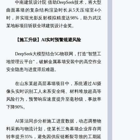
‌中南建筑设计院‌ 借助DeepSeek技术，将大型
曲面幕墙的复杂结构渲染时长从5天压缩至4小
时，并实现光影反射模拟精度达98%，助力武汉
某地标项目斩获全球建筑设计金奖‌。
‌【施工升级】AI实时预警规避风险‌
DeepSeek大模型结合5G物联网，打造“智慧工
地管理云平台”，破解金属幕墙安装中的高空作业
安全隐患与进度滞后难题。
在‌山东某超高层幕墙项目‌中，系统通过AI摄
像头实时识别工人未系安全绳、材料堆放超高等
风险行为，预警响应速度提升至毫秒级，事故率
下降90%‌。
AI算法同步分析施工进度数据，动态调整物
料采购与物流计划，使某长三角幕墙企业库存周
转率提升35%，避免因供应链断裂导致的工期延