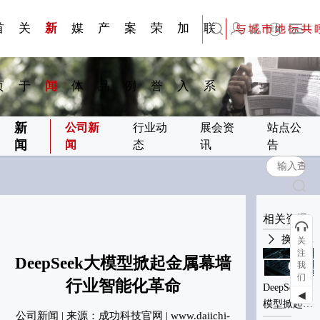
刊物专
金属隔
·建筑遮
·装饰材
简体中文
科研与创新
展会资讯
检测报告
在线申请
交通指南
站点公告
商标证书
常见问题FAQ
题一
断
阳系统
料
首
关
新
媒
产
案
荣
加
联
English
页
于
闻
体
品
例
誉
入
系
新
公司新
行业动
展会资
站点公
闻
闻
态
讯
告
相关资讯
换一批
关
注
DeepSeek大模型掀起金属幕墙
我
03-01
03-01
们
2025
2025
行业智能化革命
DeepSeek大
DeepSeek大
D
◀
模型掀起金
模型掀起金
公司新闻 | 来源：成功科技官网 | www.daiichi-