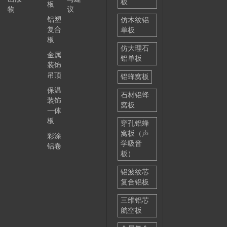
板
板
物
议
铝塑
仿木纹铝
复合
单板
板
仿大理石
金属
铝单板
装饰
吊顶
铝蜂窝板
保温
石材铝蜂
装饰
窝板
一体
板
穿孔铝蜂
窝板（声
彩涂
学吸音
铝卷
板）
铝波纹芯
复合铝板
三维铝芯
航空板