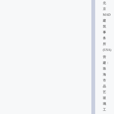
北
京
MAD
建
筑
事
务
所
(USA)
营
建：
珠
海
市
晶
艺
玻
璃
工