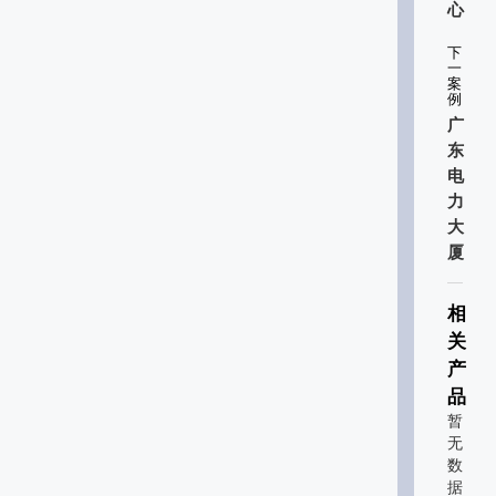
心
下
一
案
例
广
东
电
力
大
厦
相
关
产
品
暂
无
数
据