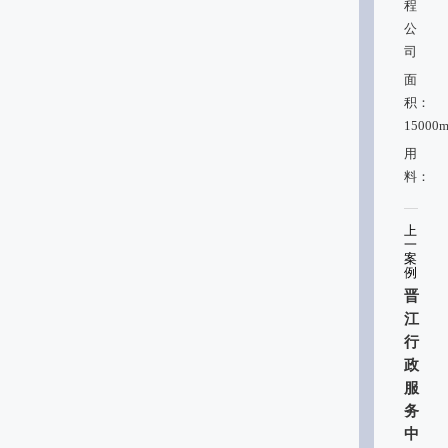
程
公
司
面
积：
15000m
用
料：
上
一
案
例
晋
江
行
政
服
务
中