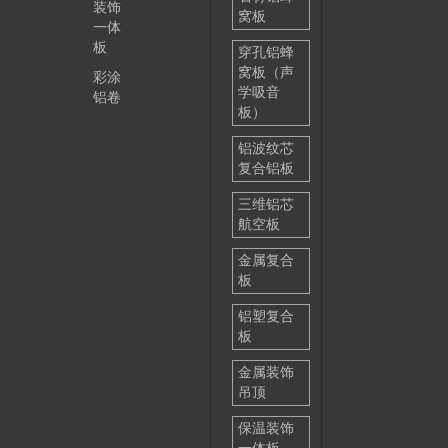
装饰
窝板
一体
板
穿孔铝蜂
窝板（声
彩涂
学吸音
铝卷
板）
铝波纹芯
复合铝板
三维铝芯
航空板
金属复合
板
铝塑复合
板
金属装饰
吊顶
保温装饰