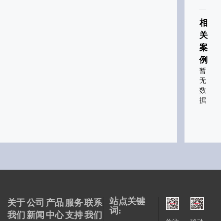
相
关
案
例
暂
无
数
据
站点关键
关于
公司
产品
服务
联系
词:
我们
新闻
中心
支持
我们