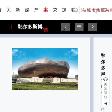
刊物专
金属隔
·建筑遮
·装饰材
简体中文
科研与创新
展会资讯
检测报告
在线申请
交通指南
站点公告
商标证书
常见问题FAQ
题一
断
阳系统
料
首
关
新
媒
产
案
荣
加
联
English
鄂尔多斯博物馆
页
于
闻
体
品
例
誉
入
系
鄂
尔
多
斯
博
关
物
注
馆
我
们
◀
设
计：