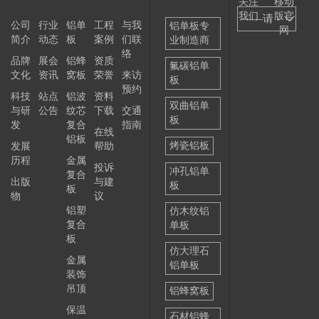
关注
移动
我们
版官
——请
公司
行业
铝单
工程
与我
铝单板专
网
简介
动态
板
案例
们联
业制造商
选择
络
品牌
展会
铝蜂
资质
——
氟碳铝单
文化
资讯
窝板
荣誉
来访
板
预约
科技
站点
铝波
资料
双曲铝单
与研
公告
纹芯
下载
交通
板
发
复合
指南
在线
铝板
烤瓷铝板
发展
帮助
历程
金属
投诉
冲孔铝单
复合
出版
与建
板
板
物
议
铝塑
仿木纹铝
复合
单板
板
仿大理石
金属
铝单板
装饰
吊顶
铝蜂窝板
保温
石材铝蜂