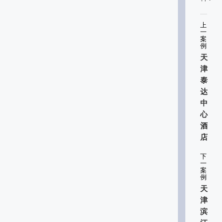
上
一
案
例
天
津
泰
达
中
心
酒
店
下
一
案
例
天
津
滨