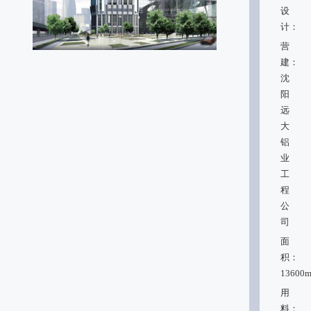
设
计：
营
建：
沈
阳
远
大
铝
业
工
程
公
司
面
积：
13600m
用
料：