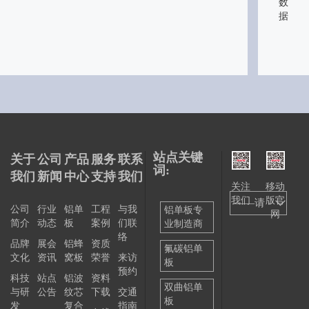
数
据
站点关键
关于
公司
产品
服务
联系
词:
我们
新闻
中心
支持
我们
关注
移动
我们
版官
——请
公司
行业
铝单
工程
与我
铝单板专
网
简介
动态
板
案例
们联
业制造商
选择
络
品牌
展会
铝蜂
资质
——
氟碳铝单
文化
资讯
窝板
荣誉
来访
板
预约
科技
站点
铝波
资料
双曲铝单
与研
公告
纹芯
下载
交通
板
发
复合
指南