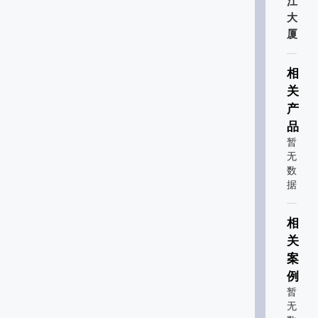
江
大
厦
相
关
产
品
暂
无
数
据
相
关
案
例
暂
无