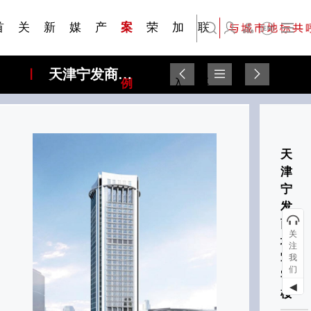
刊物专
金属隔
·建筑遮
·装饰材
简体中文
科研与创新
展会资讯
检测报告
在线申请
交通指南
站点公告
商标证书
常见问题FAQ
题一
断
阳系统
料
首
关
新
媒
产
案
荣
加
联
English
天津宁发商城写字楼
页
于
闻
体
品
例
誉
入
系
天
津
宁
发
商
关
城
注
写
我
们
字
◀
楼